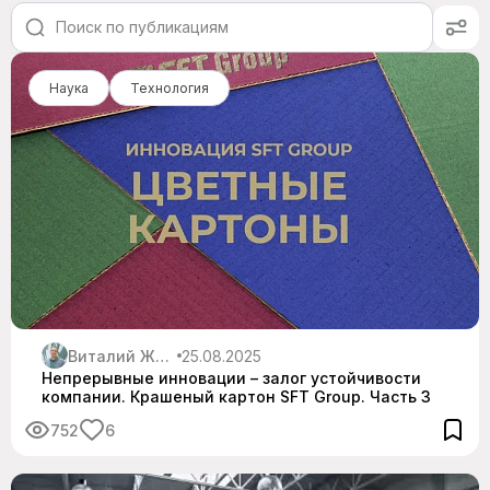
Все
Аналитика рынка
Наука
Технология
Госрегулирование
Инженерная аналитика
Кадры
Мировые новости
Наука
Обзоры оборудования
Поставщики
Виталий Житнюк
25.08.2025
Непрерывные инновации – залог устойчивости
компании. Крашеный картон SFT Group. Часть 3
Технология
752
6
Химия
Экология