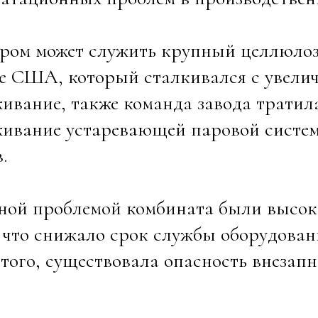
ром может служить крупный целлюлоз
е США, который сталкивался с увелич
ивание, также команда завода тратил
ивание устаревающей паровой системы
.
ой проблемой комбината были высоки
 что снижало срок службы оборудовани
того, существовала опасность внезап