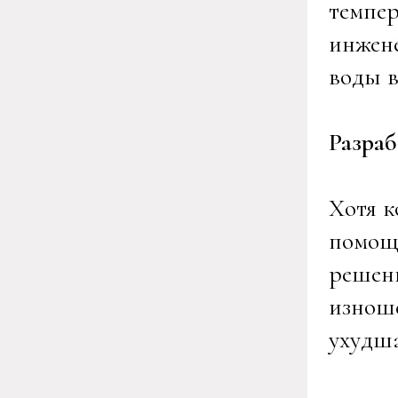
темпер
инжене
воды в
Разра
Хотя к
помощ
решени
изноше
ухудша