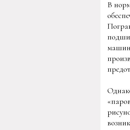
В норм
обеспе
Погра
подшип
машин
произв
предо
Однако
«паров
рисуно
возник