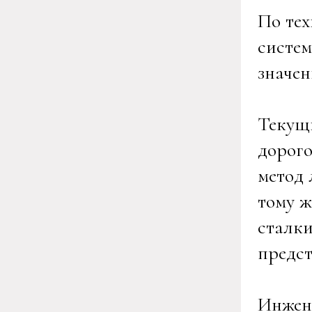
По тех
систем
значен
Текущ
дорого
метод 
тому ж
сталки
предст
Инжен