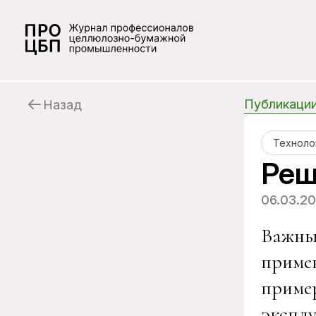
Публикаци
Назад
Техноло
Реш
06.03.2
Важны
примен
приме
эксплу