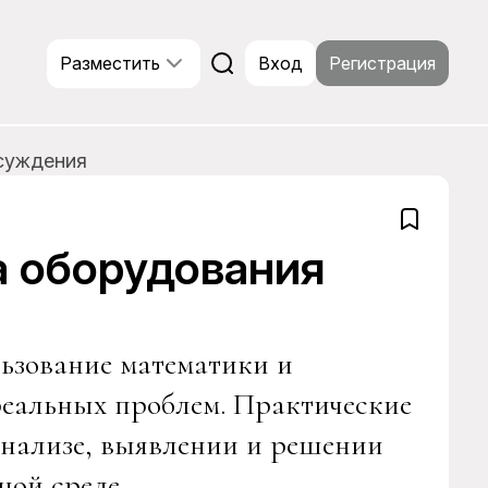
Разместить
Вход
Регистрация
суждения
а оборудования
ьзование математики и
реальных проблем. Практические
нализе, выявлении и решении
ой среде.