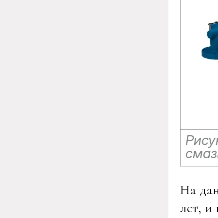
Рису
смаз
На дан
лет, и