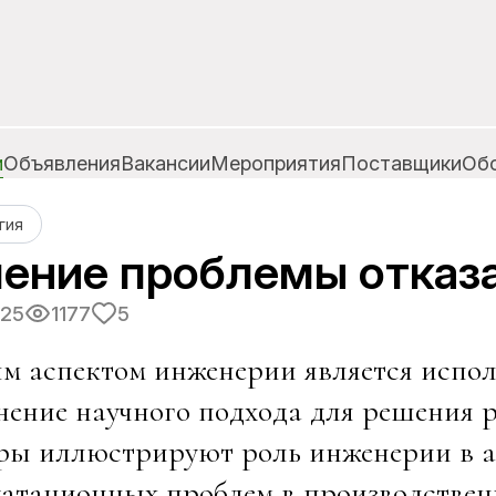
и
Объявления
Вакансии
Мероприятия
Поставщики
Об
гия
ение проблемы отказ
025
1177
5
м аспектом инженерии является испол
ение научного подхода для решения 
ры иллюстрируют роль инженерии в а
атационных проблем в производственн