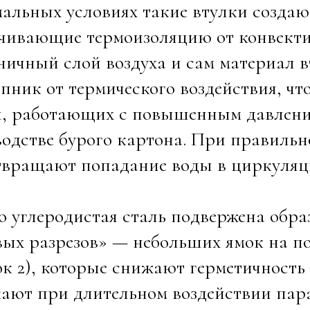
альных условиях такие втулки создаю
чивающие термоизоляцию от конвекти
ничный слой воздуха и сам материал
ник от термического воздействия, чт
, работающих с повышенным давление
одстве бурого картона. При правильн
твращают попадание воды в циркуляц
 углеродистая сталь подвержена обр
ых разрезов» — небольших ямок на по
к 2), которые снижают герметичность
ают при длительном воздействии пар