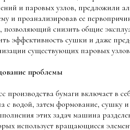
ений и паровых узлов, предложили ал
му и проанализировав ее первопричин
б, позволяющий снизить общие экспл
ть эффективность сушки и даже пред
низации существующих паровых узло
дование проблемы
с производства бумаги включает в с
а с водой, затем формование, сушку 
полнения этих задач машина разделен
торых использует вращающиеся элеме