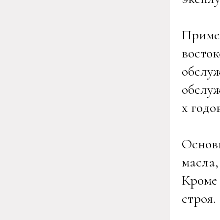
Приме
восток
обслуж
обслуж
х годов
Основн
масла,
Кроме 
строя.