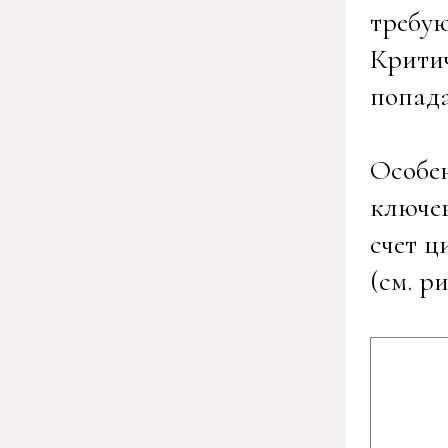
требу
Крити
попада
Особен
ключев
счет ц
(см. ри