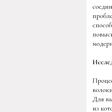
соедин
пробле
спосо
повыси
модер
Иссле
Процес
волокн
Для вы
из ко