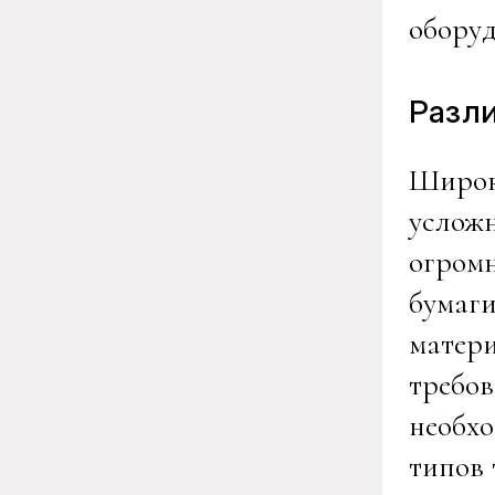
оборуд
Разл
Широк
усложн
огром
бумаги
матери
требов
необх
типов 