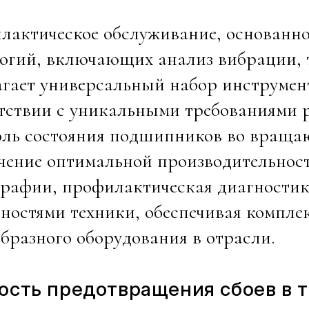
актическое обслуживание, основанно
огий, включающих анализ вибрации, 
гает универсальный набор инструмен
тствии с уникальными требованиями р
оль состояния подшипников во враща
ечение оптимальной производительно
рафии, профилактическая диагностик
ностями техники, обеспечивая компле
бразного оборудования в отрасли.
ость предотвращения сбоев в т