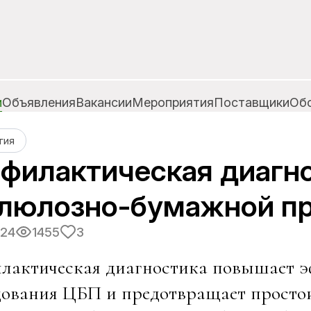
и
Объявления
Вакансии
Мероприятия
Поставщики
Об
гия
филактическая диагно
люлозно-бумажной п
024
1455
3
лактическая диагностика повышает э
ования ЦБП и предотвращает простои