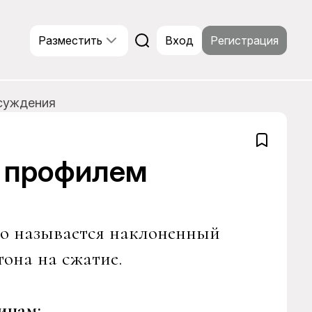
Разместить
Вход
Регистрация
суждения
 профилем
то называется наклоненный
она на сжатие.
инам: