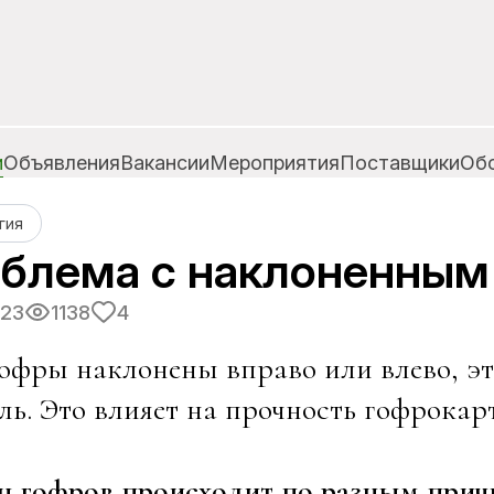
и
Объявления
Вакансии
Мероприятия
Поставщики
Об
гия
блема с наклоненным
023
1138
4
офры наклонены вправо или влево, э
ь. Это влияет на прочность гофрокарт
н гофров происходит по разным прич