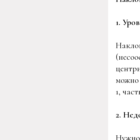
1. Ур
Наклон
(несоо
центри
можно 
1, час
2.
Недо
Нужно