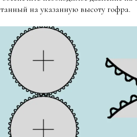
танный на указанную высоту гофра.