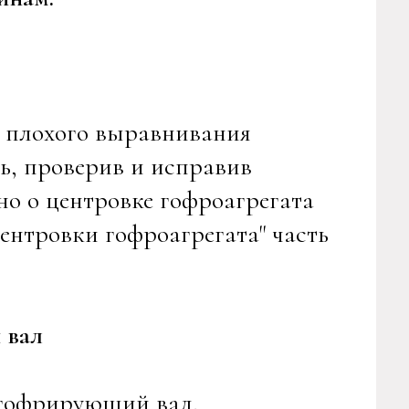
а плохого выравнивания
ь, проверив и исправив
но о центровке гофроагрегата
ентровки гофроагрегата" часть
 вал
 гофрирующий вал,