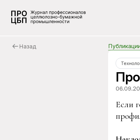
Публикаци
Назад
Техноло
Про
06.09.2
Если г
профил
Накло