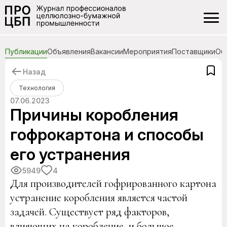
Публикации
Объявления
Вакансии
Мероприятия
Поставщики
Об
Назад
Технология
07.06.2023
Причины коробления
гофрокартона и способы
его устранения
5949
4
Для производителей гофрированного картона
устранение коробления является частой
задачей. Существует ряд факторов,
влияющих на коробление, и большое