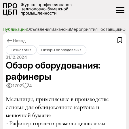
Публикации
Объявления
Вакансии
Мероприятия
Поставщики
Об
Назад
Технология
Обзоры оборудования
31.12.2024
Обзор оборудования:
рафинеры
1702
4
Мельницы, применяемые в производстве
основы для облицовочного картона и
мешочной бумаги:
- Рафинер горячего размола целлюлозы