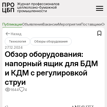
Публикации
Объявления
Вакансии
Мероприятия
Поставщики
Об
Назад
Технология
Обзоры оборудования
27.12.2024
Обзор оборудования:
напорный ящик для БДМ
и КДМ с регулировкой
струи
1644
4