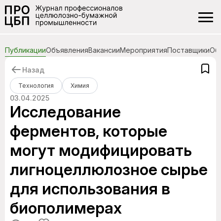
Публикации
Объявления
Вакансии
Мероприятия
Поставщики
Об
Назад
Технология
Химия
03.04.2025
Исследование
ферментов, которые
могут модифицировать
лигноцеллюлозное сырье
для использования в
биополимерах