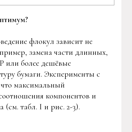
оптимум?
оведение флокул зависит не
апример, замена части длинных,
 или более дешёвые
уру бумаги. Эксперименты с
 что максимальный
т соотношения компонентов и
см. табл. I и рис. 2-3).