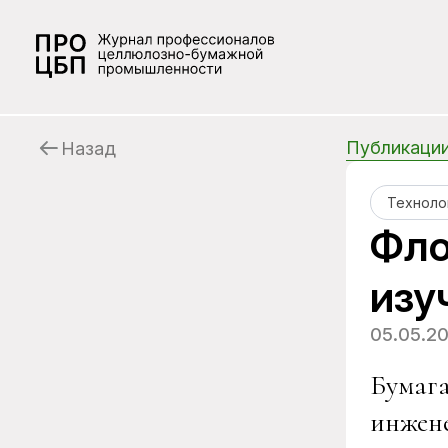
Публикаци
Назад
Техноло
Фло
изу
05.05.2
Бумага
инжене