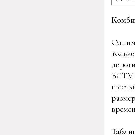
Комбин
Одним 
только
дорог
BCTMP
шесть
размер
времен
Табли