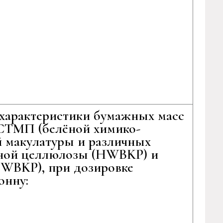
характеристики бумажных масс
 ВСТМП (белёной химико-
й макулатуры и различных
тной целлюлозы (HWBKP) и
SWBKP), при дозировке
онну: