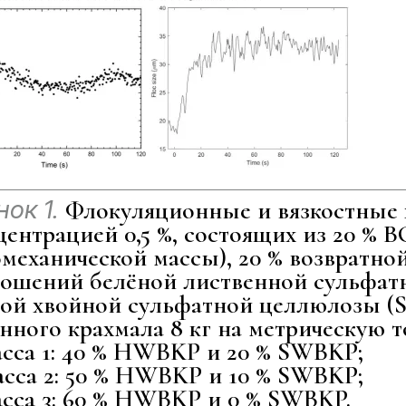
нок 1.
Флокуляционные и вязкостные 
центрацией 0,5 %, состоящих из 20 %
механической массы), 20 % возвратно
ношений белёной лиственной сульфа
ой хвойной сульфатной целлюлозы (
нного крахмала 8 кг на метрическую т
ассa 1: 40 % HWBKP и 20 % SWBKP;
ассa 2: 50 % HWBKP и 10 % SWBKP;
ассa 3: 60 % HWBKP и 0 % SWBKP.