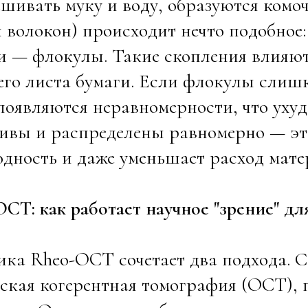
шивать муку и воду, образуются комоч
 волокон) происходит нечто подобное:
и — флокулы. Такие скопления влияют
го листа бумаги. Если флокулы слиш
появляются неравномерности, что ухуд
чивы и распределены равномерно — эт
дность и даже уменьшает расход мате
CT: как работает научное "зрение" дл
ка Rheo-OCT сочетает два подхода. 
ская когерентная томография (OCT), 