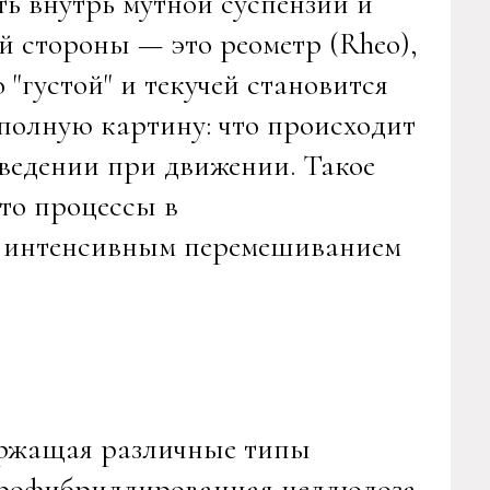
ть внутрь мутной суспензии и
й стороны — это реометр (Rheo),
 "густой" и текучей становится
полную картину: что происходит
оведении при движении. Такое
что процессы в
я интенсивным перемешиванием
держащая различные типы
крофибриллированная целлюлоза