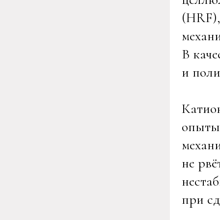
(HRF)
механи
В каче
и пол
Катио
опыты,
механи
не рвё
нестаб
при сд