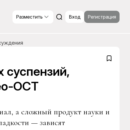
Разместить
Вход
Регистрация
суждения
 суспензий,
eo-OCT
иал, а сложный продукт науки и
ладкости — зависят