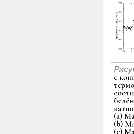
Рису
с кон
термо
соот
белён
катио
(a) М
(b) М
(c) М