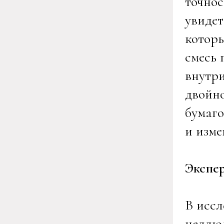
точнос
увидет
которы
смесь 
внутри
двойно
бумаг
и изме
Экспер
В иссл
целлю