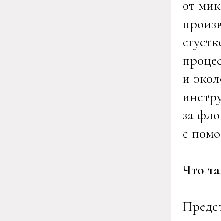
от ми
произв
сгустк
процес
и экол
инстру
за фло
с помо
Что та
Предст