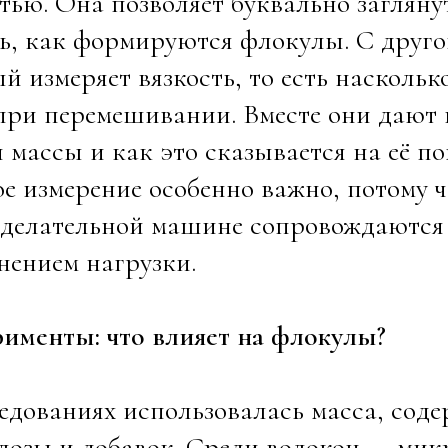
тью. Она позволяет буквально загляну
ь, как формируются флокулы. С друго
й измеряет вязкость, то есть насколько
при перемешивании. Вместе они дают 
 массы и как это сказывается на её п
е измерение особенно важно, потому 
оделательной машине сопровождаютс
нением нагрузки.
именты: что влияет на флокулы?
едованиях использовалась масса, со
лозы и добавок. Среди волокон — ми