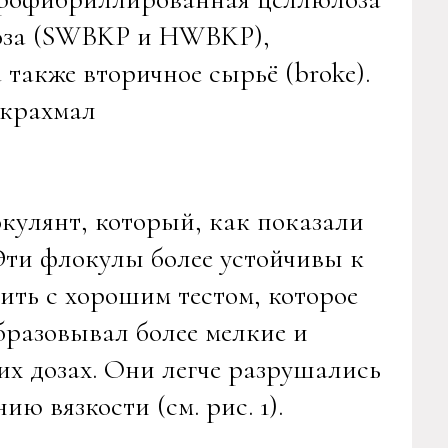
лоза (SWBKP и HWBKP),
также вторичное сырьё (broke).
 крахмал
улянт, который, как показали
Эти флокулы более устойчивы к
ть с хорошим тестом, которое
бразовывал более мелкие и
х дозах. Они легче разрушались
ю вязкости (см. рис. 1).