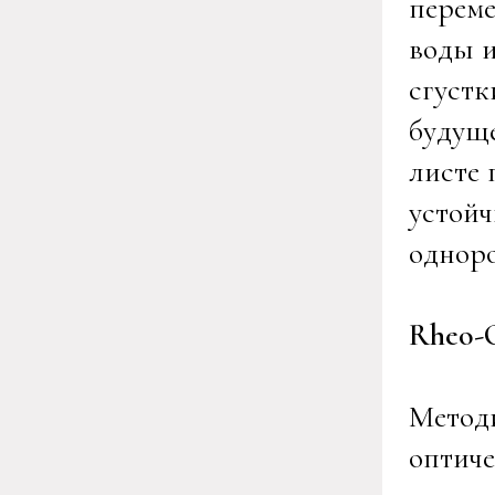
переме
воды и
сгустк
будуще
листе 
устой
одноро
Rheo-O
Методи
оптиче