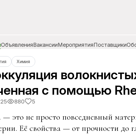
и
Объявления
Вакансии
Мероприятия
Поставщики
Об
гия
Химия
ккуляция волокнистых
ченная с помощью Rh
025
880
5
 — это не просто повседневный матер
рии. Её свойства — от прочности до г