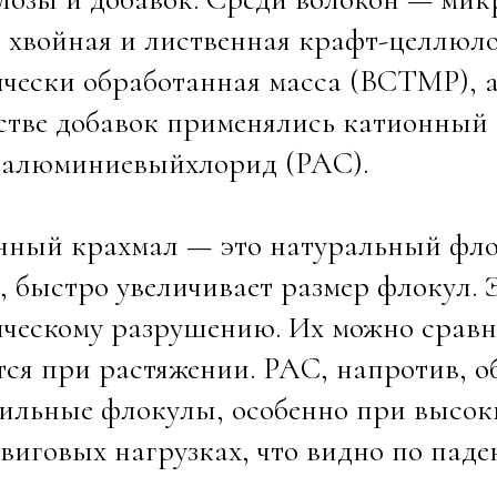
, хвойная и лиственная крафт-целлю
чески обработанная масса (BCTMP), а 
стве добавок применялись катионный
иалюминиевыйхлорид (PAC).
нный крахмал — это натуральный флок
 быстро увеличивает размер флокул. 
ческому разрушению. Их можно сравни
тся при растяжении. PAC, напротив, о
ильные флокулы, особенно при высоки
виговых нагрузках, что видно по падени