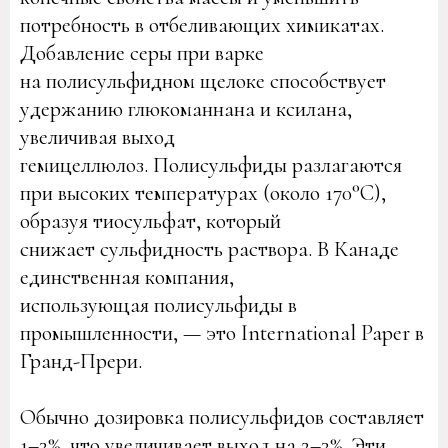
потребность в отбеливающих химикатах.
Добавление серы при варке
на полисульфидном щелоке способствует
удержанию глюкоманнана и ксилана,
увеличивая выход
гемицеллюлоз. Полисульфиды разлагаются
при высоких температурах (около 170°C),
образуя тиосульфат, который
снижает сульфидность раствора. В Канаде
единственная компания,
использующая полисульфиды в
промышленности, — это International Paper в
Гранд-Прери.
Обычно дозировка полисульфидов составляет
1–3%, что увеличивает выход на 2–3%. Эти