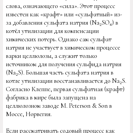
слова, означающего «сила». Этот процесс
известен как «крафт» или «сульфатный» из-
за добавления сульфата натрия (Na₂SO₄) в
котёл утилизации для компенсации
химических потерь. Однако сам сульфат
натрия не участвует в химическом процессе
варки целлюлозы, а служит только
источником для получения сульфида натрия
(Na₂S). Большая часть сульфата натрия в
котле утилизации восстанавливается до Na₂S.
Согласно Клеппе, первая сульфатная (крафт)
фабрика в мире была запущена на
целлюлозном заводе M. Peterson & Son в
Моссе, Норвегия.
Если рассматривать содовый процесс как