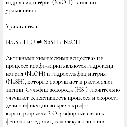
гидроксид натрия (NaOH) согласно
уравнению 1:
Уравнение 1
Na₂S + H₂O ⇌ NaSH + NaOH
Активными химическими веществами в
процессе крафт-варки являются гидроксид
натрия (NaOH) и гидросульфид натрия
(NaSH), которые разрушают и растворяют
лигнин. Сульфид водорода (HS⁻) значительно
улучшает селективность процесса и скорость
делигнификации во время крафт-
варки, разрывая β-O-4 эфирные связи в
фенольных единицах молекулы лигнина.