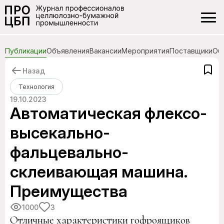
Публикации
Объявления
Вакансии
Мероприятия
Поставщики
Об
Назад
Технология
19.10.2023
Автоматическая флексо-
высекально-
фальцевально-
склеивающая машина.
Преимущества
1000
3
Отличные характеристики гофроящиков