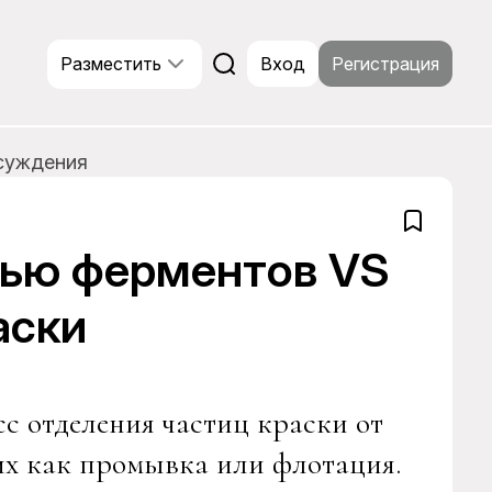
Разместить
Вход
Регистрация
суждения
щью ферментов VS
аски
с отделения частиц краски от
их как промывка или флотация.