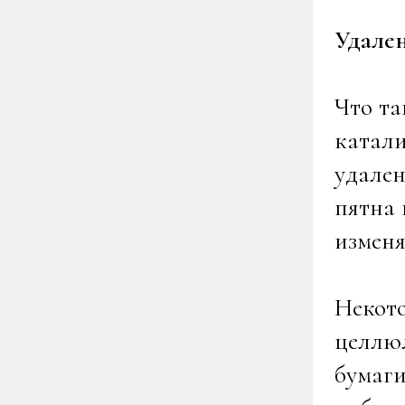
Удале
Что та
катали
удален
пятна 
изменя
Некото
целлюл
бумаги