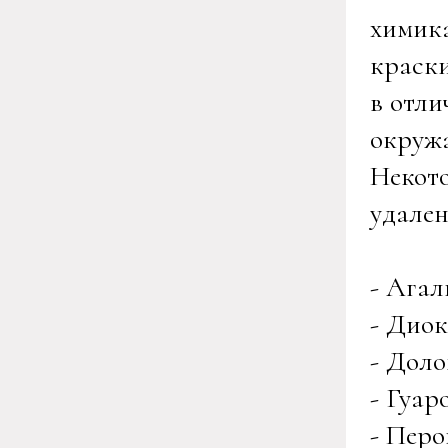
химика
краски
в отли
окруж
Некото
удален
- Агал
- Диок
- Дол
- Гуар
- Перо