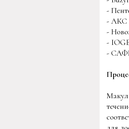
- Пент
- АКС
- Ново
- IOGE
- САФ
Проце
Макул
течени
соотв
для до