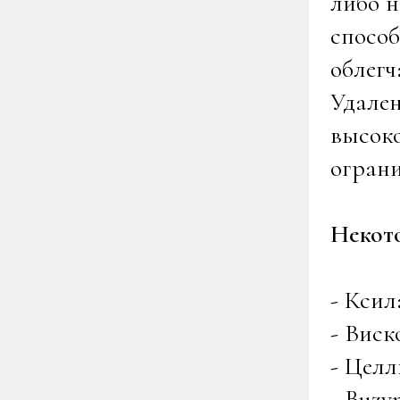
либо н
способ
облегч
Удале
высоко
ограни
Некото
- Ксил
- Виск
- Целл
- Buzy