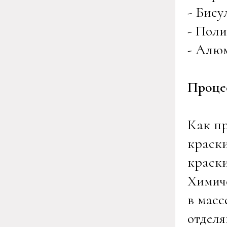
- Бису
- Пол
- Алю
Проце
Как пр
краски
краски
Химиче
в масс
отделя