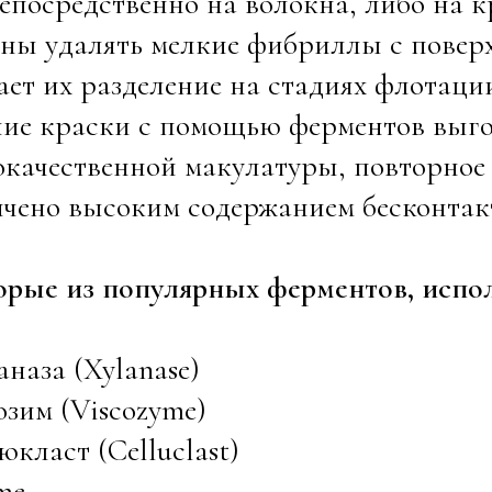
епосредственно на волокна, либо на 
ны удалять мелкие фибриллы с поверх
ает их разделение на стадиях флотац
ние краски с помощью ферментов выго
качественной макулатуры, повторное
чено высоким содержанием бесконтакт
рые из популярных ферментов, испол
аназа (Xylanase)
озим (Viscozyme)
юкласт (Celluclast)
me