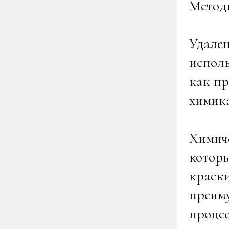
Методы
Удале
исполь
как пр
химика
Химиче
котор
краски
преиму
процес