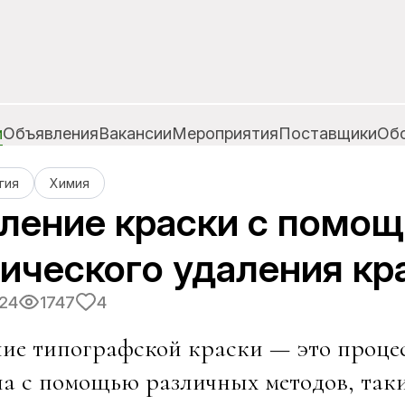
и
Объявления
Вакансии
Мероприятия
Поставщики
Об
гия
Химия
ление краски с помо
ического удаления кр
024
1747
4
ие типографской краски — это процес
а с помощью различных методов, так