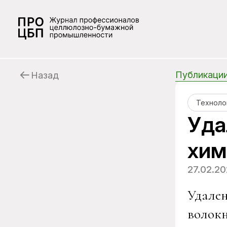
Публикаци
Назад
Техноло
Уда
хим
27.02.2
Удален
волокн