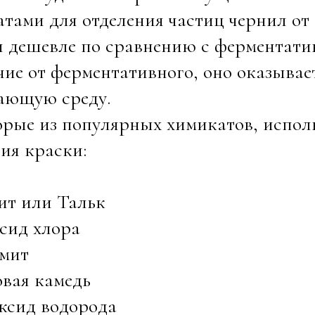
тами для отделения частиц чернил от
 дешевле по сравнению с ферментати
чие от ферментативного, оно оказывае
ающую среду.
рые из популярных химикатов, испол
ия краски:
ит или Тальк
сид хлора
омит
овая камедь
ксид водорода