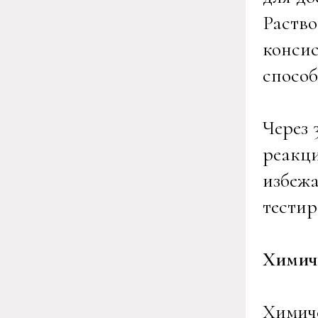
Раство
консис
способ
Через 
реакци
избежа
тестир
Химич
Химиче