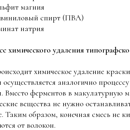
льфит магния
ивиниловый спирт (ПВА)
минат натрия
сс химического удаления типографско
оисходит химическое удаление краски
 осуществляется аналогично процессу
. Вместо ферментов в макулатурную м
ские вещества не нужно останавливат
е. Таким образом, конечная смесь не к
ются от волокон.