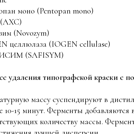
опан моно (Pentopan mono)
 (AXC)
зим (Novozym)
N целлюлаза (IOGEN cellulase)
ИСИМ (SAFISYM)
сс удаления типографской краски с 
атурную массу суспендируют в дистил
е 10-15 минут. Ферменты добавляются в
етствующих количеству массы. Фермен
стижения лучшей дисперсии.