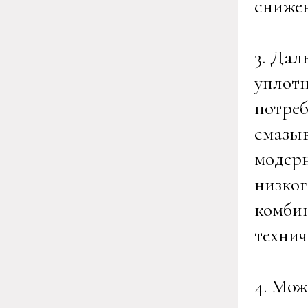
сниже
3. Дал
уплотн
потреб
смазыв
модер
низког
комбин
технич
4. Мож