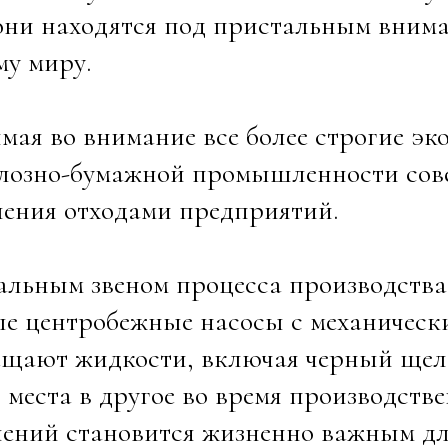
 они находятся под пристальным вним
му миру.
ая во внимание все более строгие эк
лозно-бумажной промышленности сов
ения отходами предприятий.
альным звеном процесса производства
е центробежные насосы с механическ
щают жидкости, включая черный щело
 места в другое во время производств
ений становится жизненно важным дл