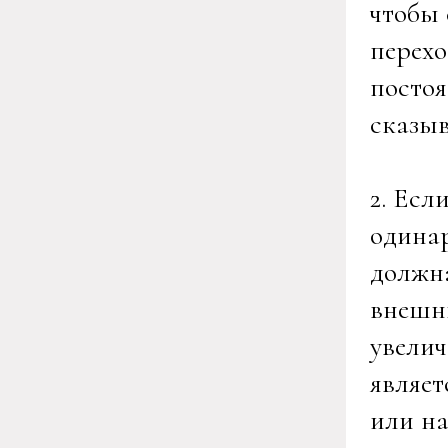
чтобы 
перехо
постоя
сказыв
2. Есл
одинар
должна
внешни
увелич
являет
или на