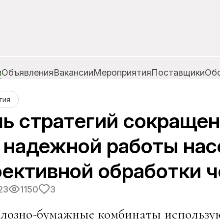
и
Объявления
Вакансии
Мероприятия
Поставщики
Об
гия
ь стратегий сокращен
 надежной работы нас
ективной обработки ч
23
1150
3
лозно-бумажные комбинаты использую