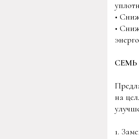
уплот
• Сни
• Сниж
энерго
СЕМЬ
Предла
на цел
улучше
1. Зам