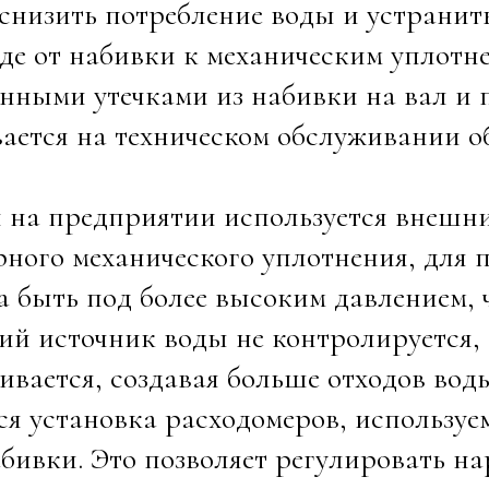
снизить потребление воды и устранить
де от набивки к механическим уплотн
нными утечками из набивки на вал и
ается на техническом обслуживании 
и на предприятии используется внеш
ного механического уплотнения, для
 быть под более высоким давлением, ч
й источник воды не контролируется,
ивается, создавая больше отходов во
ся установка расходомеров, использу
бивки. Это позволяет регулировать н