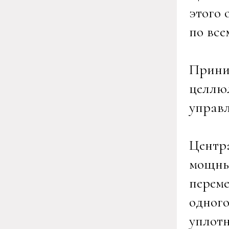
этого
по все
Приним
целлю
управл
Центр
мощны
переме
одного
уплотн