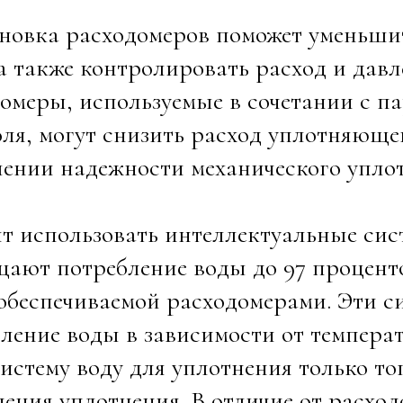
ановка расходомеров поможет уменьш
а также контролировать расход и дав
омеры, используемые в сочетании с п
ля, могут снизить расход уплотняющ
ении надежности механического уплот
ит использовать интеллектуальные си
ают потребление воды до 97 процент
обеспечиваемой расходомерами. Эти 
ление воды в зависимости от темпера
систему воду для уплотнения только то
ения уплотнения. В отличие от расхо