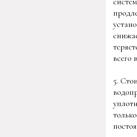
систе
продле
устано
снижае
теряет
всего 
5. Сто
водопр
уплотн
только
постоя