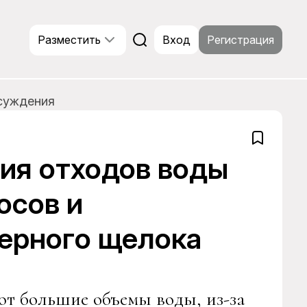
Разместить
Вход
Регистрация
суждения
ия отходов воды
осов и
ерного щелока
т большие объемы воды, из-за