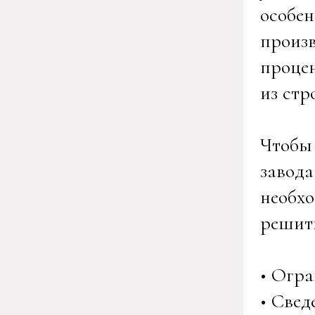
особен
произ
процен
из стр
Чтобы 
завода
необхо
решит
• Огра
• Свед