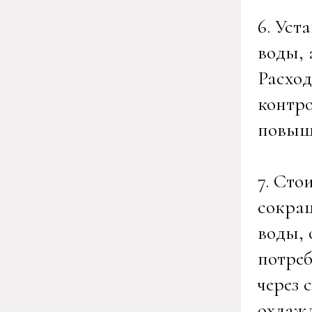
6. Уст
воды, 
Расход
контро
повыш
7. Сто
сокращ
воды, 
потреб
через 
охлажд