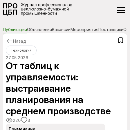
Публикации
Объявления
Вакансии
Мероприятия
Поставщики
Об
Назад
Технология
27.05.2026
От таблиц к
управляемости:
выстраивание
планирования на
среднем производстве
220
3
Примечание